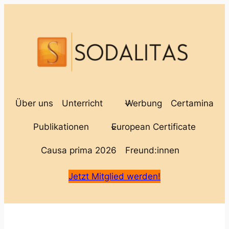
Zum
Inhalt
springen
Über uns
Unterricht
Werbung
Certamina
Publikationen
European Certificate
Causa prima 2026
Freund:innen
Jetzt Mitglied werden!