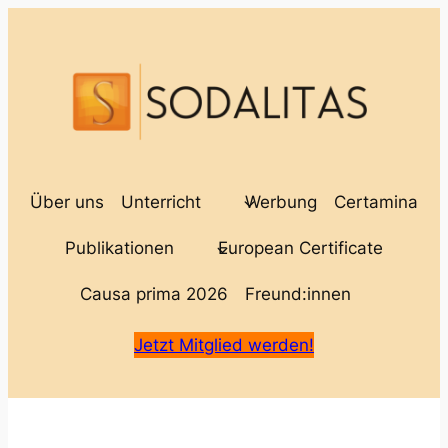
Zum
Inhalt
springen
Über uns
Unterricht
Werbung
Certamina
Publikationen
European Certificate
Causa prima 2026
Freund:innen
Jetzt Mitglied werden!